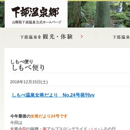
しもべ便り
2018年12月15日(土)
しもべ温泉女将だより No.24号発刊vv
今年最後の
女将だより24号です
今回は
女
将会
印
の味噌・
南
アルプスロングライド・
い
いふろの日