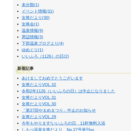
未分類(1)
イベント情報(31)
女将だより(30)
女将会(1)
温泉情報(9)
周辺情報(3)
下部温泉ブログより(4)
ゆめぐり(1)
いいふろ（1126）の日(2)
新着記事
あけましておめでとうございます
女将だよりVOL.32
令和2年1126（いいふろの日）は中止になりました
女将だよりVOL.31
女将だよりVOL.30
「第37回やまめまつり」中止のお知らせ
女将だよりVOL.29
今年もやります!いいふろの日 11軒無料入浴
しもべ温泉女将だより No.27号発刊vv