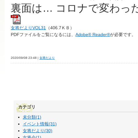
裏面は… コロナで変わった
女将だよりVOL31
（406.7ＫＢ）
PDFファイルをご覧になるには、
Adobe® Reader®
が必要です。
2020/09/08 23:48 |
女将だより
カテゴリ
未分類(1)
イベント情報(31)
女将だより(30)
女将会(1)