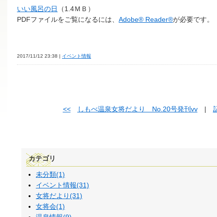
いい風呂の日
（1.4ＭＢ）
PDFファイルをご覧になるには、
Adobe® Reader®
が必要です。
2017/11/12 23:38 |
イベント情報
<<
しもべ温泉女将だより No.20号発刊vv
|
カテゴリ
未分類(1)
イベント情報(31)
女将だより(31)
女将会(1)