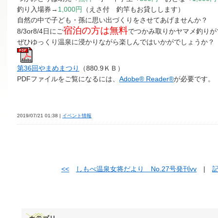
釣り入場券→
1,000円
（えさ付 釣竿もお貸しします）
自然の中で子ども・孫に思い出づくりをさせてあげませんか？
宿泊の方は無料
8/3or8/4日にご
でつかみ取りかヤマメ釣りが
ぜひゆっくり温泉に浸かりながら楽しんではいかがでしょうか？
第36回やまめまつり
（880.9ＫＢ）
PDFファイルをご覧になるには、
Adobe® Reader®
が必要です。
2019/07/21 01:38 |
イベント情報
<<
しもべ温泉女将だより No.27号発刊vv
|