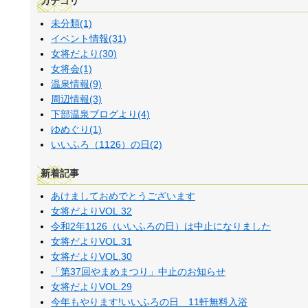
カテゴリ
未分類(1)
イベント情報(31)
女将だより(30)
女将会(1)
温泉情報(9)
周辺情報(3)
下部温泉ブログより(4)
ゆめぐり(1)
いいふろ（1126）の日(2)
新着記事
あけましておめでとうございます
女将だよりVOL.32
令和2年1126（いいふろの日）は中止になりました
女将だよりVOL.31
女将だよりVOL.30
「第37回やまめまつり」中止のお知らせ
女将だよりVOL.29
今年もやります!いいふろの日 11軒無料入浴