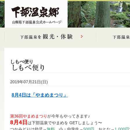
しもべ便り
2019年07月21日(日)
8月4日は「やまめまつり」
第36回やまめまつり
が今年もやってきます♪
8月4日
は下部温泉でやまめを GETしましょう〜
つかみどりは幼児→
無料
小・中学生→
500円
おとな→
1,000円