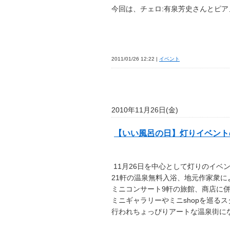
今回は、チェロ:有泉芳史さんとピ
2011/01/26 12:22 |
イベント
2010年11月26日(金)
【いい風呂の日】灯りイベント
11月26日を中心として灯りのイベ
21軒の温泉無料入浴、地元作家衆に
ミニコンサート9軒の旅館、商店に
ミニギャラリーやミニshopを巡る
行われちょっぴりアートな温泉街に