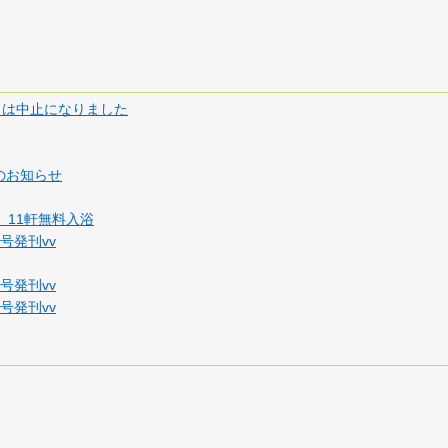
）は中止になりました
のお知らせ
 11軒無料入浴
号発刊vv
号発刊vv
号発刊vv